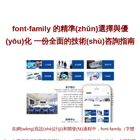
font-family 的精準(zhǔn)選擇與優
(yōu)化 一份全面的技術(shù)咨詢指南
在網(wǎng)頁設(shè)計(jì)和開發(fā)過程中，font-family（字體