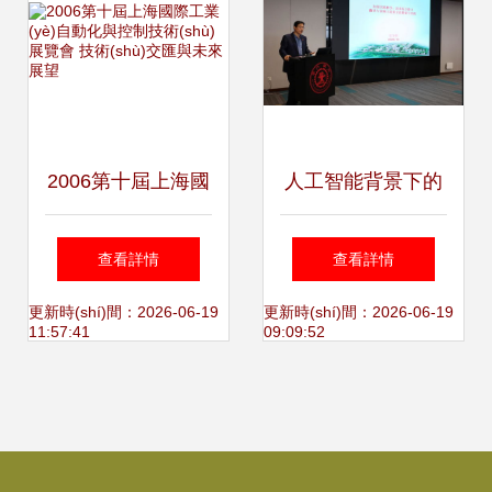
術(shù)指南
2006第十屆上海國
人工智能背景下的
際工業(yè)自動化
MTI教育論壇 技術
查看詳情
查看詳情
與控制技術(shù)展
(shù)咨詢驅(qū)動
更新時(shí)間：2026-06-19
更新時(shí)間：2026-06-19
11:57:41
09:09:52
覽會 技術(shù)交
創(chuàng)新港新
匯與未來展望
發(fā)展