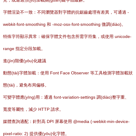
見，或通過預(yù)加載關(guān)鍵字體緩解。
字體渲染不一致：不同瀏覽器對字體的抗鋸齒處理有差異，可通過 -
webkit-font-smoothing 和 -moz-osx-font-smoothing 微調(diào)。
特殊字符顯示異常：確保字體文件包含所需字符集，或使用 unicode-
range 指定分段加載。
進(jìn)階優(yōu)化建議
動態(tài)字體加載：使用 Font Face Observer 等工具檢測字體加載狀
態(tài)，避免布局偏移。
可變字體應(yīng)用：通過 font-variation-settings 調(diào)整字重、
寬度等屬性，減少 HTTP 請求。
媒體查詢適配：針對高 DPI 屏幕使用 @media (-webkit-min-device-
pixel-ratio: 2) 提供優(yōu)化字體。