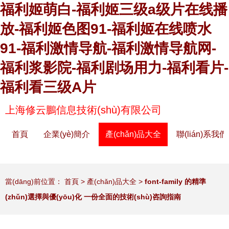
福利姬萌白-福利姬三级a级片在线播
放-福利姬色图91-福利姬在线喷水
91-福利激情导航-福利激情导航网-
福利浆影院-福利剧场用力-福利看片-
福利看三级A片
上海修云鵬信息技術(shù)有限公司
首頁
企業(yè)簡介
產(chǎn)品大全
聯(lián)系我們
當(dāng)前位置：
首頁
>
產(chǎn)品大全
>
font-family 的精準
(zhǔn)選擇與優(yōu)化 一份全面的技術(shù)咨詢指南