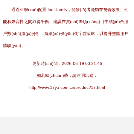
通過科學(xué)配置 font-family，開發(fā)者能夠在視覺效果、性
能和兼容性之間取得平衡。建議在實(shí)際項(xiàng)目中結(jié)合用
戶數(shù)據(jù)分析，持續(xù)優(yōu)化字體策略，以提升整體用戶
體驗(yàn)。
更新時(shí)間：2026-06-19 00:21:46
如若轉(zhuǎn)載，請注明出處：
http://www.17ya.com.cn/product/17.html