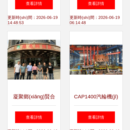
(fēng)采，上海“好
(chuàng)新時(shí)
查看詳情
查看詳情
聲音”大賽開啟新篇
代的物聯(lián)網
更新時(shí)間：2026-06-19
更新時(shí)間：2026-06-19
14:48:53
06:14:48
章
(wǎng)產(chǎn)業
(yè)發(fā)展論壇圓
滿舉行，共探產
(chǎn)業(yè)前沿
凝聚鄉(xiāng)賢合
CAP1400汽輪機(jī)
與技術(shù)咨詢新
力 共謀家鄉(xiāng)
成功蓋缸 中國第三
查看詳情
查看詳情
路徑