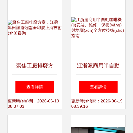
交大成立 產(chǎn)
學(xué)研融合開啟
尾氣治理新篇章
聚焦工廠排廢方
江浙滬商用半自動
案，江蘇旭田誠邀
咖啡機(jī)安裝、維
查看詳情
查看詳情
蒞臨全印展上海技
修、保養(yǎng)與
更新時(shí)間：2026-06-19
更新時(shí)間：2026-06-19
08:37:03
08:39:16
術(shù)咨詢
培訓(xùn)全方位技