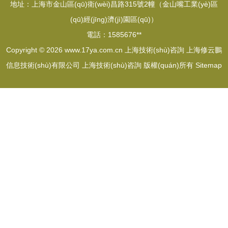
地址：上海市金山區(qū)衛(wèi)昌路315號2幢（金山嘴工業(yè)區
(qū)經(jīng)濟(jì)園區(qū)）
電話：1585676**
Copyright © 2026
www.17ya.com.cn
上海技術(shù)咨詢
上海修云鵬
信息技術(shù)有限公司
上海技術(shù)咨詢
版權(quán)所有
Sitemap