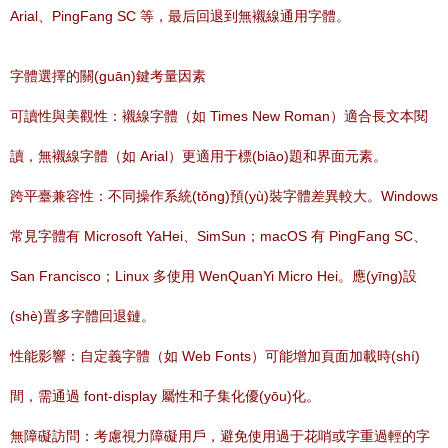
Arial、PingFang SC 等，最后回退到無襯線通用字體。
字體選擇的關(guān)鍵考量因素
可讀性與美觀性：襯線字體（如 Times New Roman）適合長文本閱
讀，無襯線字體（如 Arial）更適用于標(biāo)題和界面元素。
跨平臺兼容性：不同操作系統(tǒng)預(yù)裝字體差異較大。Windows
常見字體有 Microsoft YaHei、SimSun；macOS 有 PingFang SC、
San Francisco；Linux 多使用 WenQuanYi Micro Hei。應(yīng)設
(shè)置多字體回退鏈。
性能影響：自定義字體（如 Web Fonts）可能增加頁面加載時(shí)
間，需通過 font-display 屬性和子集化優(yōu)化。
無障礙訪問：考慮視力障礙用戶，避免使用過于花哨或字重過輕的字