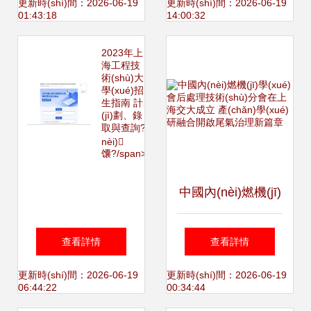
發(fā)展——首期
代核電技術(shù)取
更新時(shí)間：2026-06-19
更新時(shí)間：2026-06-19
01:43:18
14:00:32
上海招商與技術
得重大突破
2023年上
海工程技
術(shù)大
(shù)咨詢活動圓滿
學(xué)招
生指南 計
(jì)劃、錄
舉行
取與查詢?
nèi)
馕?/span>
中國內(nèi)燃機(jī)
學(xué)會后處理技
查看詳情
查看詳情
術(shù)分會在上海
更新時(shí)間：2026-06-19
更新時(shí)間：2026-06-19
06:44:22
00:34:44